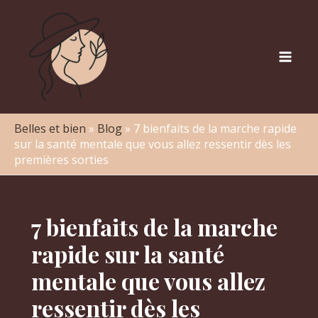
Aller
au
contenu
Mai
Men
Belles et bien
»
Blog
»
7 bienfaits de la marche rapide
sur la santé mentale que vous allez ressentir dès les
premières sorties
7 bienfaits de la marche
rapide sur la santé
mentale que vous allez
ressentir dès les