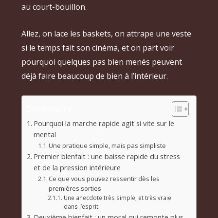
au court-bouillon.
Allez, on lace les baskets, on attrape une veste
si le temps fait son cinéma, et on part voir
pourquoi quelques pas bien menés peuvent
déjà faire beaucoup de bien à l’intérieur.
Sommaire
Pourquoi la marche rapide agit si vite sur le
mental
Une pratique simple, mais pas simpliste
Premier bienfait : une baisse rapide du stress
et de la pression intérieure
Ce que vous pouvez ressentir dès les
premières sorties
Une anecdote très simple, et très vraie
dans l’esprit
Deuxième bienfait : un moral qui remonte plus