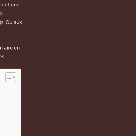
ir et une
ro
)s. Ou aux
 faire en
es.