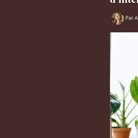
Par
A