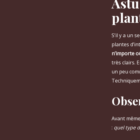
Astu
plan
S’il y a un 
plantes d’int
n’importe o
très clairs.
un peu com
Techniqueme
Obser
Avant même 
:
quel type d