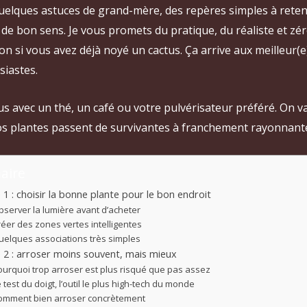
uelques astuces de grand-mère, des repères simples à reten
de bon sens. Je vous promets du pratique, du réaliste et zé
ion si vous avez déjà noyé un cactus. Ça arrive aux meilleur(e
siastes.
us avec un thé, un café ou votre pulvérisateur préféré. On va
os plantes passent de survivantes à franchement rayonnant
aire
 1 : choisir la bonne plante pour le bon endroit
bserver la lumière avant d’acheter
réer des zones vertes intelligentes
uelques associations très simples
 2 : arroser moins souvent, mais mieux
ourquoi trop arroser est plus risqué que pas assez
 test du doigt, l’outil le plus high-tech du monde
omment bien arroser concrètement