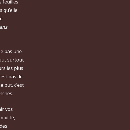
s feuilles
s qu’elle
se
sans
nde pas une
faut surtout
rs les plus
’est pas de
 but, c’est
anches.
ir vos
umidité,
 des