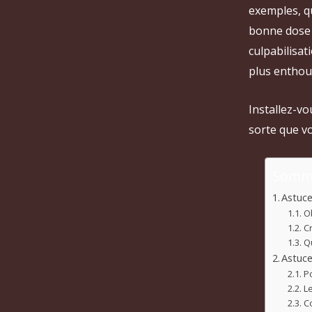
exemples, q
bonne dose 
culpabilisat
plus enthou
Installez-vo
sorte que v
Somm
Astuce
O
C
Q
Astuce
P
Le
C