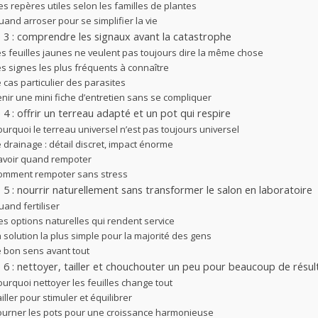
s repères utiles selon les familles de plantes
and arroser pour se simplifier la vie
 3 : comprendre les signaux avant la catastrophe
es feuilles jaunes ne veulent pas toujours dire la même chose
es signes les plus fréquents à connaître
 cas particulier des parasites
enir une mini fiche d’entretien sans se compliquer
 4 : offrir un terreau adapté et un pot qui respire
urquoi le terreau universel n’est pas toujours universel
 drainage : détail discret, impact énorme
avoir quand rempoter
omment rempoter sans stress
 5 : nourrir naturellement sans transformer le salon en laboratoire
and fertiliser
es options naturelles qui rendent service
 solution la plus simple pour la majorité des gens
e bon sens avant tout
 6 : nettoyer, tailler et chouchouter un peu pour beaucoup de résul
ourquoi nettoyer les feuilles change tout
iller pour stimuler et équilibrer
ourner les pots pour une croissance harmonieuse