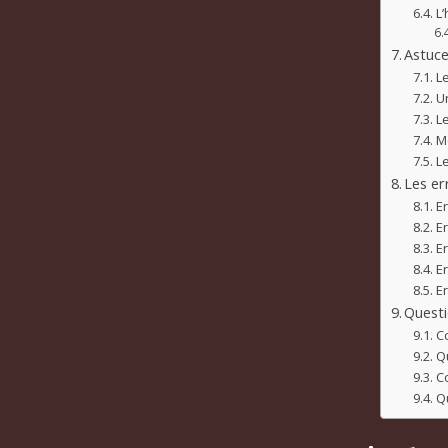
L
Astuce
Le
Un
L
M
L
Les er
E
Er
Er
E
Er
Questi
Co
Q
C
Qu