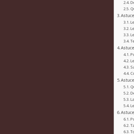
De
Qu
Astuce
L
L
Le
T
Astuce
Po
Le
S
C
Astuce
Qu
D
La
L
Astuce
P
Ta
T