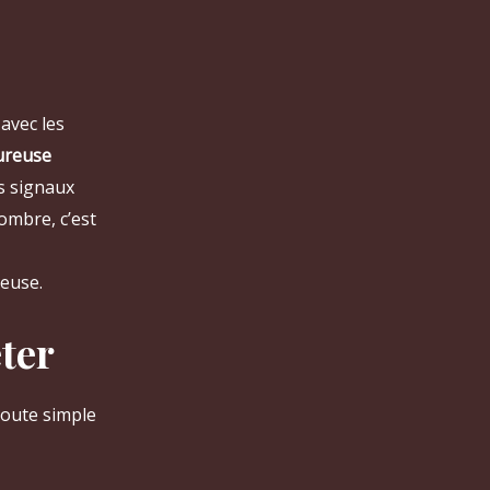
avec les
ureuse
es signaux
ombre, c’est
euse.
ter
toute simple