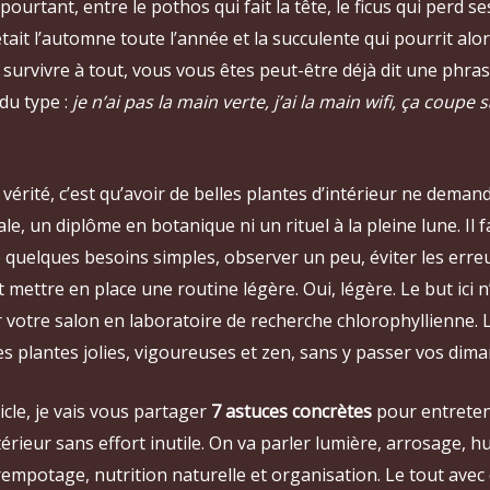
pourtant, entre le pothos qui fait la tête, le ficus qui perd se
tait l’automne toute l’année et la succulente qui pourrit alor
 survivre à tout, vous vous êtes peut-être déjà dit une phra
du type :
je n’ai pas la main verte, j’ai la main wifi, ça coupe 
 vérité, c’est qu’avoir de belles plantes d’intérieur ne dema
ale, un diplôme en botanique ni un rituel à la pleine lune. Il 
quelques besoins simples, observer un peu, éviter les erreu
t mettre en place une routine légère. Oui, légère. Le but ici n
votre salon en laboratoire de recherche chlorophyllienne. Le
s plantes jolies, vigoureuses et zen, sans y passer vos dim
icle, je vais vous partager
7 astuces concrètes
pour entreten
térieur sans effort inutile. On va parler lumière, arrosage, h
empotage, nutrition naturelle et organisation. Le tout avec