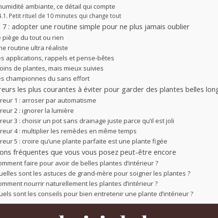
’humidité ambiante, ce détail qui compte
Petit rituel de 10 minutes qui change tout
 7 : adopter une routine simple pour ne plus jamais oublier
 piège du tout ou rien
e routine ultra réaliste
es applications, rappels et pense-bêtes
oins de plantes, mais mieux suivies
es championnes du sans effort
reurs les plus courantes à éviter pour garder des plantes belles l
rreur 1 : arroser par automatisme
reur 2 : ignorer la lumière
reur 3 : choisir un pot sans drainage juste parce qu’il est joli
rreur 4 : multiplier les remèdes en même temps
reur 5 : croire qu’une plante parfaite est une plante figée
ons fréquentes que vous vous posez peut-être encore
mment faire pour avoir de belles plantes d’intérieur ?
uelles sont les astuces de grand-mère pour soigner les plantes ?
omment nourrir naturellement les plantes d’intérieur ?
els sont les conseils pour bien entretenir une plante d’intérieur ?