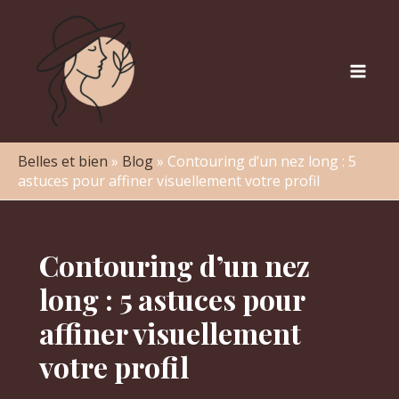
Aller
au
contenu
Mai
Men
Belles et bien
»
Blog
»
Contouring d’un nez long : 5
astuces pour affiner visuellement votre profil
Contouring d’un nez
long : 5 astuces pour
affiner visuellement
votre profil