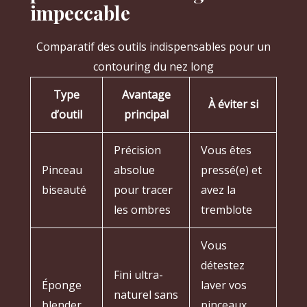
impeccable
Comparatif des outils indispensables pour un
contouring du nez long
Type
Avantage
À éviter si
d’outil
principal
Précision
Vous êtes
Pinceau
absolue
pressé(e) et
biseauté
pour tracer
avez la
les ombres
tremblote
Vous
détestez
Fini ultra-
Éponge
laver vos
naturel sans
blender
pinceaux…