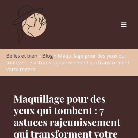
Aller
au
contenu
Mai
Men
Belles et bien
»
Blog
»
Maquillage pour des yeux qui
tombent : 7 astuces rajeunissement qui transforment
votre regard
Maquillage pour des
yeux qui tombent : 7
astuces rajeunissement
qui transforment votre