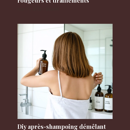
rougeurs et tiraillements
mai 11, 2025
/
Beauté
Diy après-shampoing démêlant