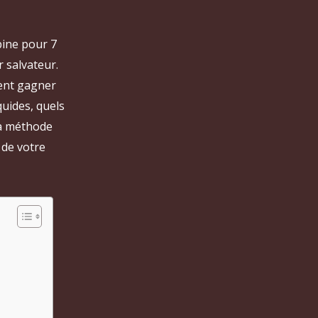
bine pour 7
 salvateur.
ment gagner
quides, quels
la méthode
 de votre