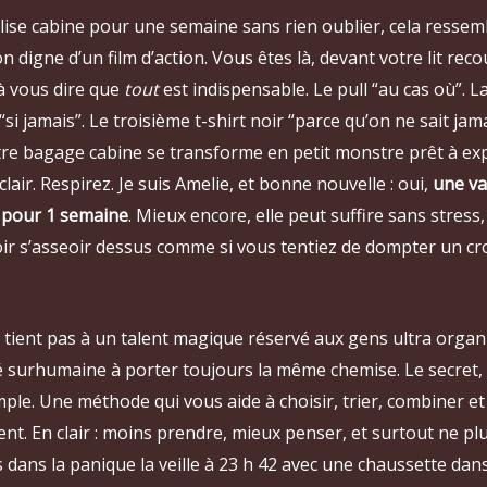
lise cabine pour une semaine sans rien oublier, cela ressem
n digne d’un film d’action. Vous êtes là, devant votre lit rec
à vous dire que
tout
est indispensable. Le pull “au cas où”. L
si jamais”. Le troisième t-shirt noir “parce qu’on ne sait jama
tre bagage cabine se transforme en petit monstre prêt à exp
lair. Respirez. Je suis Amelie, et bonne nouvelle : oui,
une va
e pour 1 semaine
. Mieux encore, elle peut suffire sans stress
oir s’asseoir dessus comme si vous tentiez de dompter un cr
 tient pas à un talent magique réservé aux gens ultra organi
é surhumaine à porter toujours la même chemise. Le secret, 
ple. Une méthode qui vous aide à choisir, trier, combiner e
nt. En clair : moins prendre, mieux penser, et surtout ne pl
 dans la panique la veille à 23 h 42 avec une chaussette da