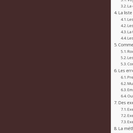
La 
La list
Le
Le
La 
Le
Comment
Rou
Le
Co
Les err
Pr
Mul
Em
Oub
Des exe
Ex
Ex
Ex
La méth