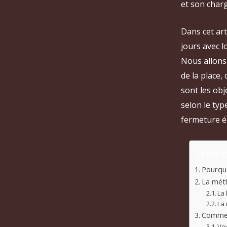
et son charg
Dans cet art
jours avec 
Nous allons
de la place,
sont les ob
selon le typ
fermeture éc
Somma
Pourquo
La méth
La
La 
Commenc
Vo