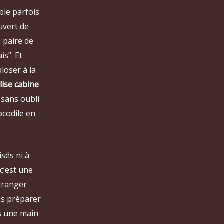
ble parfois
ouvert de
a paire de
is”. Et
loser à la
lise cabine
, sans oubli
ocodile en
sés ni à
c’est une
t ranger
us préparer
ns une main