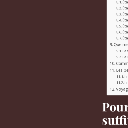
Éta
Éta
Éta
Éta
Ét
Éta
Éta
Que met
Le
Le 
Comme
Les pe
L
L
Voyage
Pour
suff