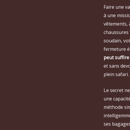
Faire une va
à une missio
vêtements, 
chaussures “
soudain, vo
fermeture éc
peut suffir
et sans dev
plein safari.
Le secret ne
une capacit
méthode sim
intelligemme
ses bagages