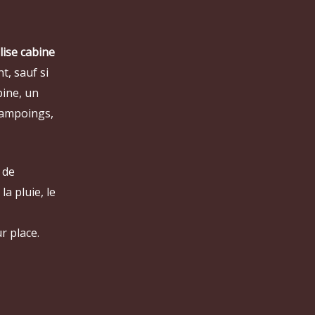
lise cabine
t, sauf si
pine, un
hampoings,
 de
a pluie, le
r place.