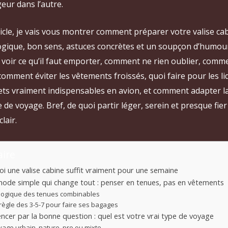
eur dans l’autre.
icle, je vais vous montrer comment préparer votre valise ca
logique, bon sens, astuces concrètes et un soupçon d’humour
 voir ce qu’il faut emporter, comment ne rien oublier, com
 comment éviter les vêtements froissés, quoi faire pour les li
jets vraiment indispensables en avion, et comment adapter 
e de voyage. Bref, de quoi partir léger, serein et presque fier
lair.
ire
i une valise cabine suffit vraiment pour une semaine
ode simple qui change tout : penser en tenues, pas en vêtements
 logique des tenues combinables
règle des 3-5-7 pour faire ses bagages
er par la bonne question : quel est votre vrai type de voyage
yage urbain, nature, pro ou mixte