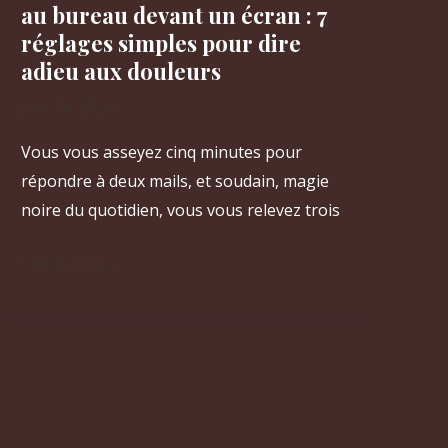
rapidement
au bureau devant un écran : 7
réglages simples pour dire
adieu aux douleurs
juin 18, 2026
Vous vous asseyez cinq minutes pour
répondre à deux mails, et soudain, magie
noire du quotidien, vous vous relevez trois
Comment
Lire la suite »
améliorer
sa
posture
au
bureau
devant