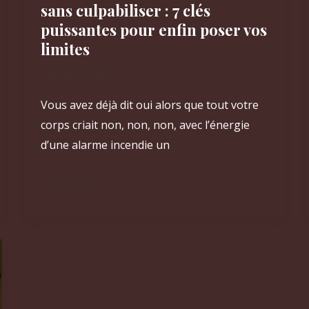
bord
sans culpabiliser : 7 clés
de
puissantes pour enfin poser vos
l’épuisement
limites
juin 28, 2026
Vous avez déjà dit oui alors que tout votre
corps criait non, non, non, avec l’énergie
d’une alarme incendie un
Comment
Lire la suite »
apprendre
à
dire
non
sans
culpabiliser