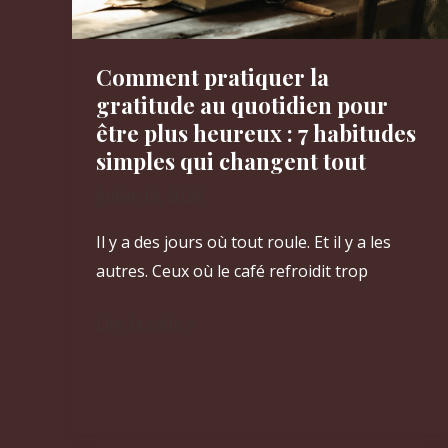
Comment pratiquer la
gratitude au quotidien pour
être plus heureux : 7 habitudes
simples qui changent tout
juillet 18, 2026
Il y a des jours où tout roule. Et il y a les
autres. Ceux où le café refroidit trop
Comment
Lire la suite »
pratiquer
la
gratitude
au