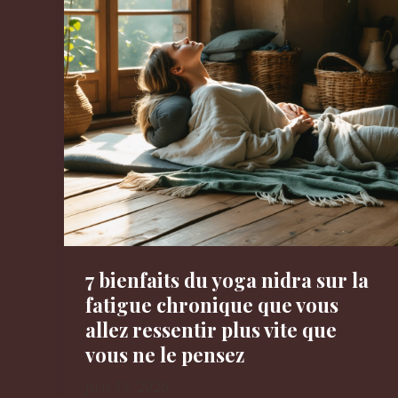
la
santé
mentale
que
vous
allez
ressentir
dès
les
premières
sorties
7 bienfaits du yoga nidra sur la
fatigue chronique que vous
allez ressentir plus vite que
vous ne le pensez
juin 13, 2026