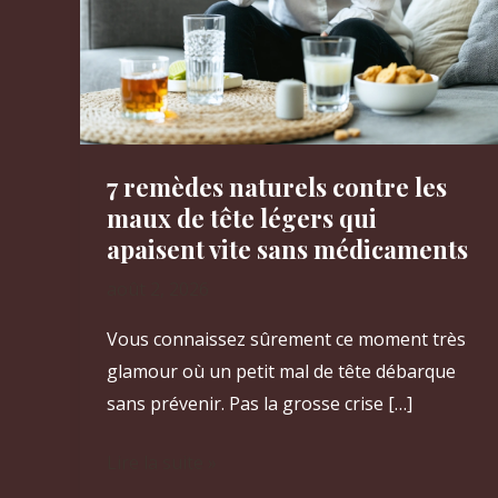
7 remèdes naturels contre les
maux de tête légers qui
apaisent vite sans médicaments
août 2, 2026
Vous connaissez sûrement ce moment très
glamour où un petit mal de tête débarque
sans prévenir. Pas la grosse crise […]
7
Lire la suite »
remèdes