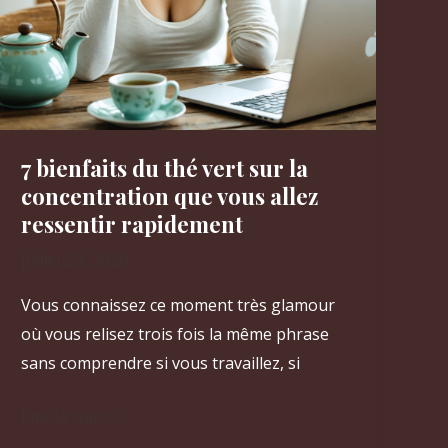
7 bienfaits du thé vert sur la
concentration que vous allez
ressentir rapidement
juillet 23, 2026
Vous connaissez ce moment très glamour
où vous relisez trois fois la même phrase
sans comprendre si vous travaillez, si
7
Lire la suite »
bienfaits