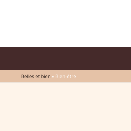
Aller
au
contenu
Belles et bien
»
Bien-être