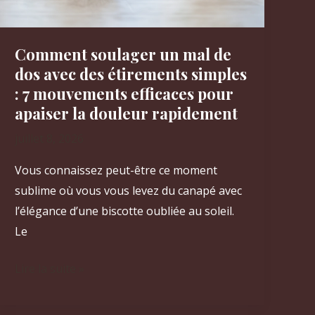
Comment soulager un mal de
dos avec des étirements simples
: 7 mouvements efficaces pour
apaiser la douleur rapidement
juillet 8, 2026
Vous connaissez peut-être ce moment
sublime où vous vous levez du canapé avec
l’élégance d’une biscotte oubliée au soleil.
Le
Comment
Lire la suite »
soulager
un