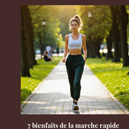
quotidien
pour
être
plus
heureux
:
7
habitudes
simples
qui
changent
tout
7 bienfaits de la marche rapide