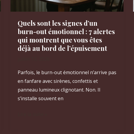
tout
Quels sont les signes d’un
burn-out émotionnel : 7 alertes
qui montrent que vous êtes
déjà au bord de l’épuisement
juillet 13, 2026
Parfois, le burn-out émotionnel n’arrive pas
en fanfare avec sirènes, confettis et
panneau lumineux clignotant. Non. Il
s’installe souvent en
Quels
Lire la suite »
sont
les