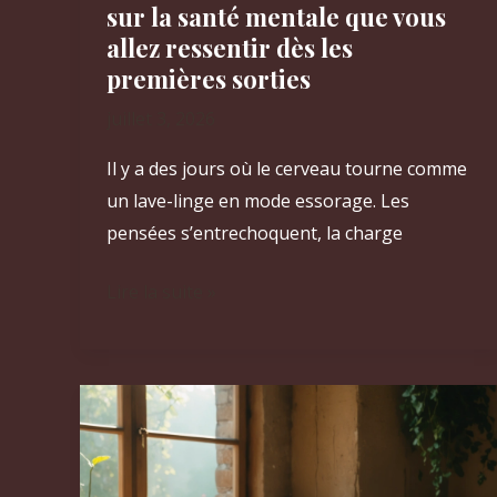
sur la santé mentale que vous
allez ressentir dès les
premières sorties
juillet 3, 2026
Il y a des jours où le cerveau tourne comme
un lave-linge en mode essorage. Les
pensées s’entrechoquent, la charge
7
Lire la suite »
bienfaits
de
la
marche
rapide
sur